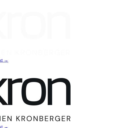
kt
→
kt
→