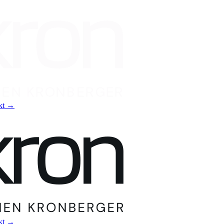
kt
→
kt
→