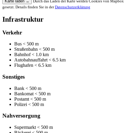
Karte laden
→
Durch das Laden der Karte werden Cookies von Mapbox
gesetzt. Details finden Sie in der
Datenschutzerklärung
Infrastruktur
Verkehr
Bus
< 500 m
Straßenbahn
< 500 m
Bahnhof
< 1.0 km
Autobahnauffahrt
< 6.5 km
Flughafen
< 6.5 km
Sonstiges
Bank
< 500 m
Bankomat
< 500 m
Postamt
< 500 m
Polizei
< 500 m
Nahversorgung
Supermarkt
< 500 m
Bäckerei
< 500 m